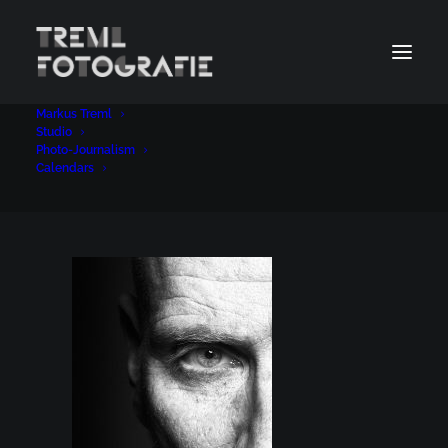
Markus Treml
brano
Studio
Photo-Journalism
Home
Studio
brano
Calendars