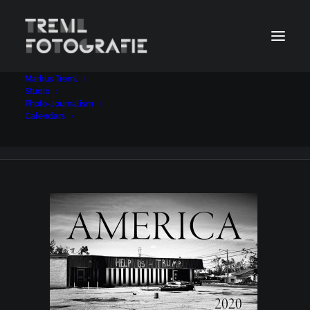
Markus Treml
Kalender 85 x 52,5 USA_nur_Schnittmarken
Studio
Photo-Journalism
Home
Photo-Journalism
Calendars
Kalender 85 x 52,5 USA_nur_Schnittmarken