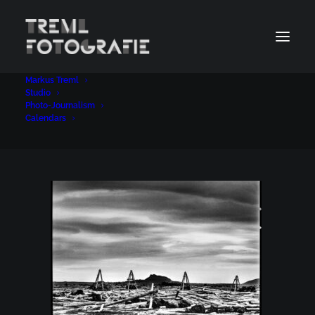
Markus Treml
für website4kl
Studio
Photo-Journalism
Home
Photo-Journalism
für website4kl
Calendars