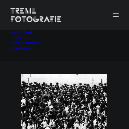
Markus Treml
digital11kl
Studio
Photo-Journalism
Home
Photo-Journalism
digital11kl
Calendars