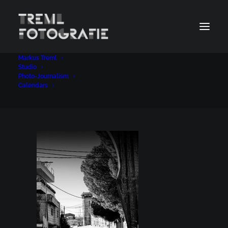
Markus Treml
47
Studio
Photo-Journalism
Home
Photo-Journalism
47
Calendars